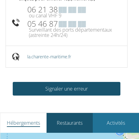
06 21 38
▒▒ ▒▒ ▒▒
ou canal VHF 9
05 46 87
▒▒ ▒▒ ▒▒
Surveillant des ports départementaux
(astreinte 24h/24)
la.charente-maritime.fr
Signaler une erreur
Hébergements
Restaurants
Activités