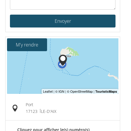
Envoyer
M'y rendre
Port
17123
ÎLE-D'AIX
Cliquez pour afficher le(s) numéro(s)