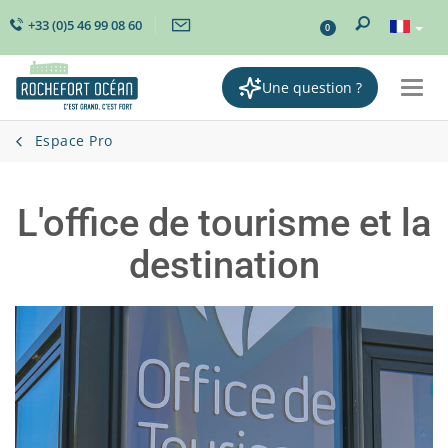
+33 (0)5 46 99 08 60
0
Une question ?
Togg
navi
Espace Pro
L'office de tourisme et la
destination