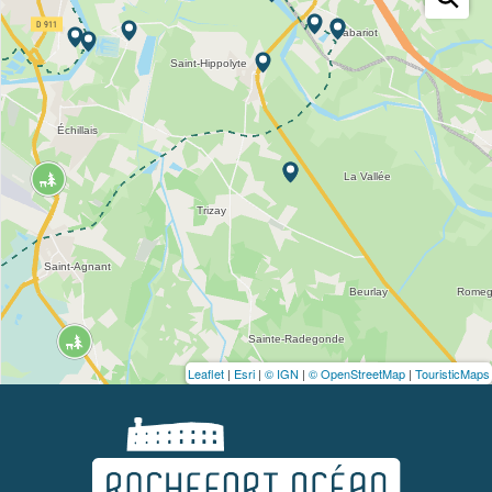
Leaflet
|
Esri
|
© IGN
|
© OpenStreetMap
|
TouristicMaps