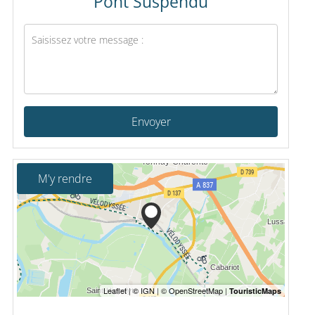
Pont Suspendu
Envoyer
M'y rendre