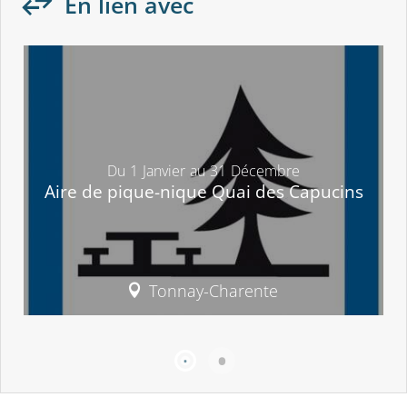
En lien avec
Du
1
Janvier
au
31
Décembre
Aire de pique-nique Quai des Capucins
Tonnay-Charente