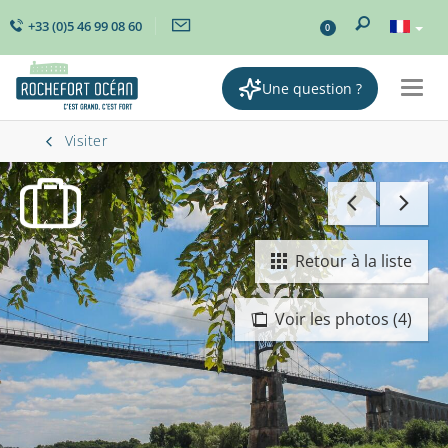
+33 (0)5 46 99 08 60
0
Une question ?
Togg
navig
Visiter
Retour à la liste
Voir les photos (4)