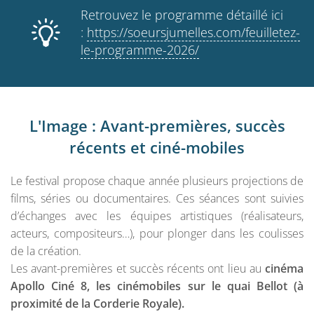
Retrouvez le programme détaillé ici
:
https://soeursjumelles.com/feuilletez-
le-programme-2026/
L'Image : Avant-premières, succès
récents et ciné-mobiles
Le festival propose chaque année plusieurs projections de
films, séries ou documentaires. Ces séances sont suivies
d’échanges avec les équipes artistiques (réalisateurs,
acteurs, compositeurs…), pour plonger dans les coulisses
de la création.
Les avant-premières et succès récents ont lieu au
cinéma
Apollo Ciné 8, les cinémobiles sur le quai Bellot (à
proximité de la Corderie Royale).