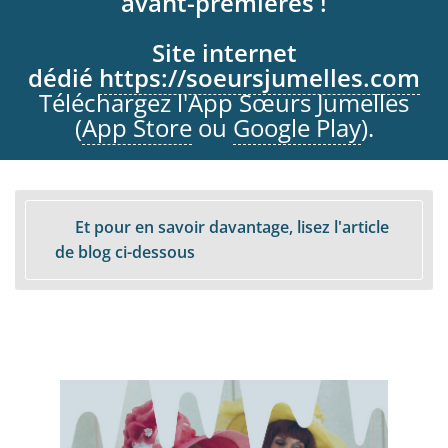
avant-premières !
Site internet
dédié
https://soeursjumelles.com
Téléchargez l'App Sœurs Jumelles
(
App Store
ou
Google Play
).
Et pour en savoir davantage, lisez l'article
de blog ci-dessous