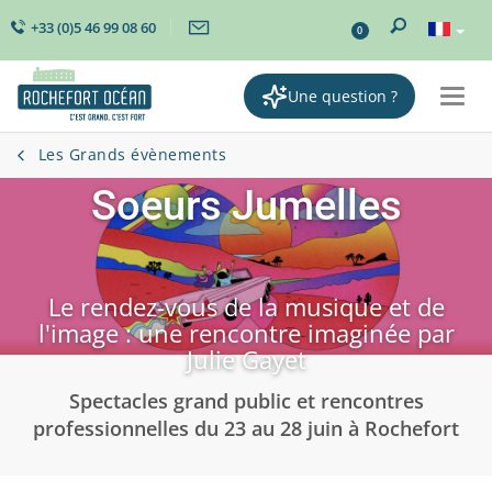
+33 (0)5 46 99 08 60
0
Une question ?
Togg
navi
Les Grands évènements
Soeurs Jumelles
Le rendez-vous de la musique et de
l'image : une rencontre imaginée par
Julie Gayet
Spectacles grand public et rencontres
professionnelles du 23 au 28 juin à Rochefort