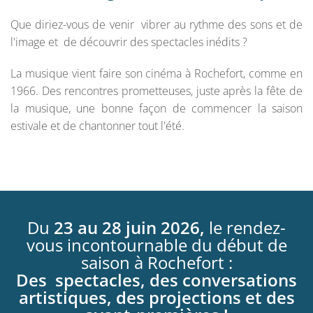
Que diriez-vous de venir vibrer au rythme des sons et de
l'image et de découvrir des spectacles inédits ?
La musique vient faire son cinéma à Rochefort, comme en
1966. Des rencontres prometteuses, juste après la fête de
la musique, une bonne façon de commencer la saison
estivale et de chantonner tout l'été.
Du
23 au 28 juin 2026,
le rendez-
vous incontournable du début de
saison à Rochefort :
Des spectacles, des conversations
artistiques, des projections et des